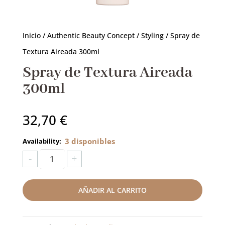
productos
Inicio
/
Authentic Beauty Concept
/
Styling
/ Spray de
Textura Aireada 300ml
RESERVAR AHORA
Spray de Textura Aireada
300ml
32,70
€
3 disponibles
Spray
-
+
de
Textura
AÑADIR AL CARRITO
Aireada
300ml