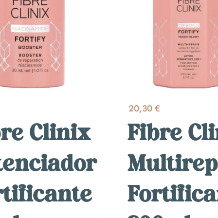
€
20,30 €
re Clinix
Fibre Cl
tenciador
Multire
tificante
Fortific