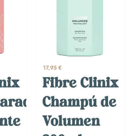
17,95 €
inix
Fibre Clinix
parador
Champú de
ante
Volumen