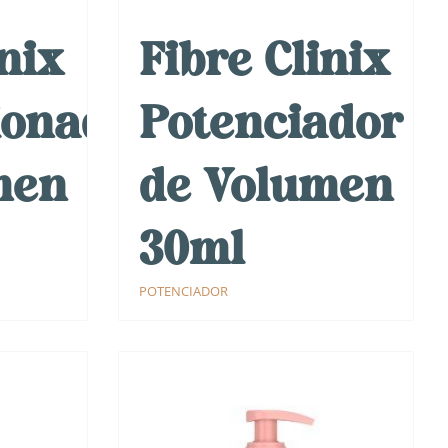
inix
Fibre Clinix
ionador
Potenciador
men
de Volumen
30ml
POTENCIADOR