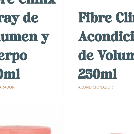
ray de
Fibre Cl
lumen y
Acondic
erpo
de Volu
0ml
250ml
ARADOR
ACONDICIONADOR