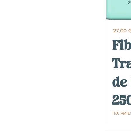
27,00 
Fib
Tr
de
25
TRATAMIE