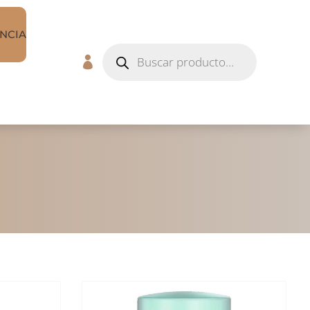
NCIA
Búsqueda
de

productos