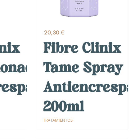
20,30 €
inix
Fibre Clinix
ionador
Tame Spray
respado
Antiencrespa
200ml
TRATAMIENTOS