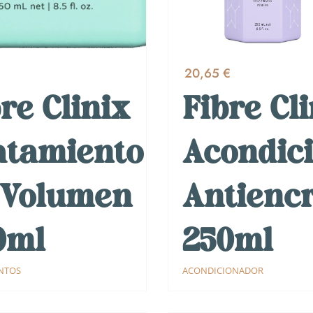
€
20,65 €
re Clinix
Fibre Cl
atamiento
Acondic
 Volumen
Antienc
0ml
250ml
NTOS
ACONDICIONADOR