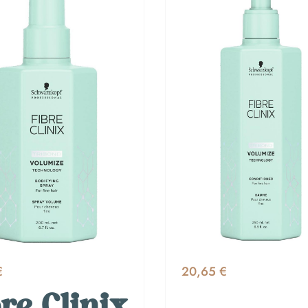
€
20,65 €
re Clinix