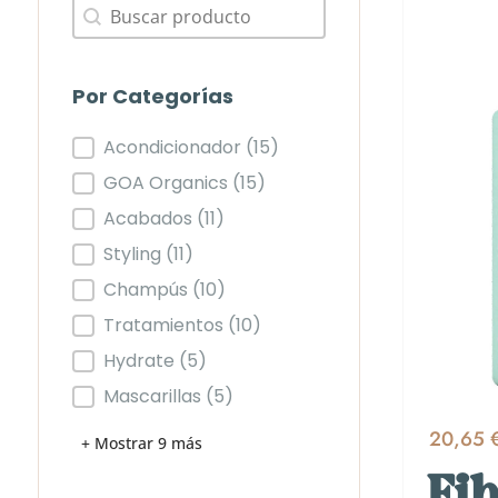
Buscar
Buscar
Por Categorías
Por Categorías
Acondicionador
(15)
GOA Organics
(15)
Acabados
(11)
Styling
(11)
Champús
(10)
Tratamientos
(10)
Hydrate
(5)
Mascarillas
(5)
20,65 
+ Mostrar 9 más
Fib