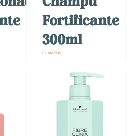
ionador
Champú
ante
Fortificante
300ml
CHAMPÚS