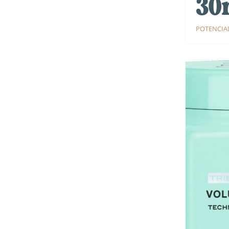
30
POTENCI