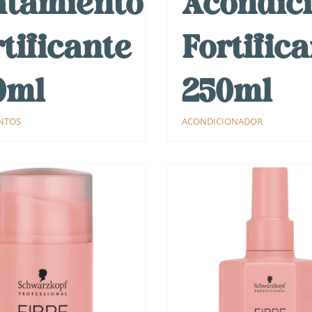
atamiento
Acondic
tificante
Fortific
0ml
250ml
NTOS
ACONDICIONADOR