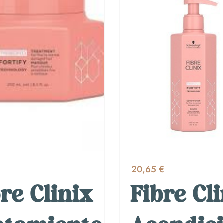
€
20,65 €
re Clinix
Fibre Cl