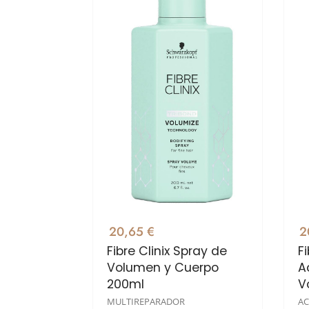
20,65 €
2
Fibre Clinix Spray de
Fi
Volumen y Cuerpo
A
200ml
V
MULTIREPARADOR
A