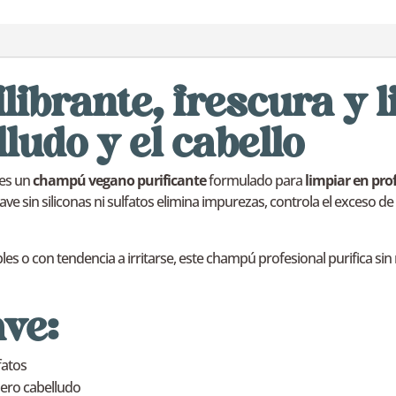
librante, frescura y 
ludo y el cabello
es un
champú vegano purificante
formulado para
limpiar en pro
ave sin siliconas ni sulfatos elimina impurezas, controla el exceso de g
les o con tendencia a irritarse, este champú profesional purifica sin
ave:
fatos
uero cabelludo