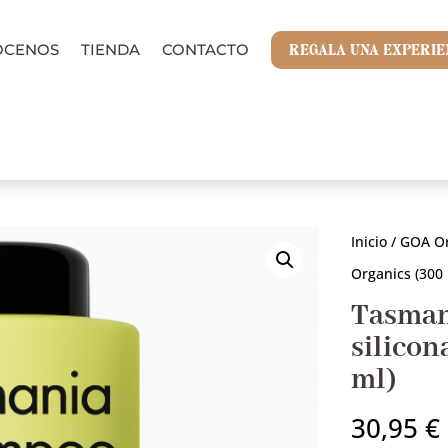
OCENOS
TIENDA
CONTACTO
REGALA UNA EXPERIE
Inicio
/
GOA Or
Organics (300 
Tasman
silico
ml)
30,95
€