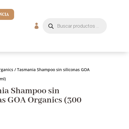
NCIA
Búsqueda
de

productos
ganics
/ Tasmania Shampoo sin siliconas GOA
ml)
ia Shampoo sin
nas GOA Organics (300