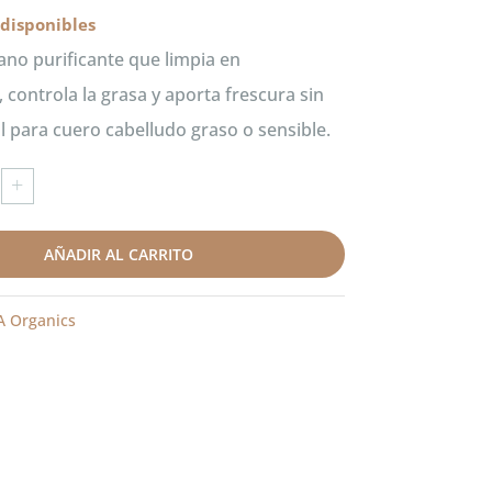
 disponibles
no purificante que limpia en
 controla la grasa y aporta frescura sin
al para cuero cabelludo graso o sensible.
a
+
o
AÑADIR AL CARRITO
s
 Organics
s
d