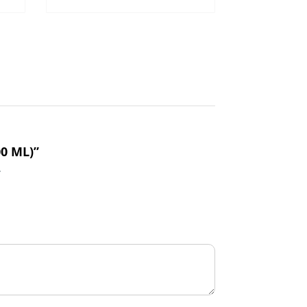
0 ML)”
*