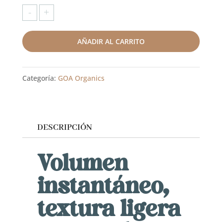
-
+
Cloud
Dust
AÑADIR AL CARRITO
texturizante
en
polvo
Categoría:
GOA Organics
GOA
Organics
(70
DESCRIPCIÓN
ml)
Volumen
cantidad
instantáneo,
textura ligera