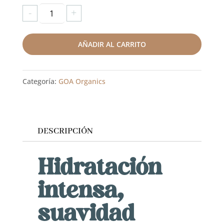
Aesthetic
-
+
Conditioner
sin
AÑADIR AL CARRITO
siliconas
GOA
Categoría:
GOA Organics
Organics
(200
ml)
DESCRIPCIÓN
cantidad
Hidratación
intensa,
suavidad