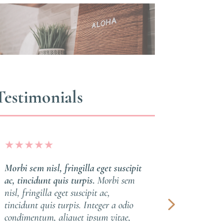
Testimonials
★
★
★
★
★
★
★
★
★
Morbi sem nisl, fringilla eget suscipit
Morbi sem n
ac, tincidunt quis turpis.
Morbi sem
ac, tincidu
nisl, fringilla eget suscipit ac,
nisl, fringi
tincidunt quis turpis. Integer a odio
tincidunt q
condimentum, aliquet ipsum vitae,
condimentu