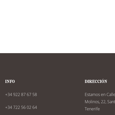
INFO
DIRECCIÓN
+34 922 87 67 58
Estamos en Call
Molinos, 22, San
+34 722 56 02 64
Tenerife