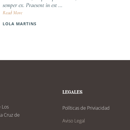
semper ex. Praesent in est ...
semper ex. P
Read More
Read More
LOLA MARTINS
LAURA MA
LEGALES
e Los
Políticas de Priviacidad
ta Cruz de
Aviso Legal