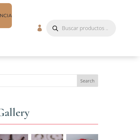
NCIA
Búsqueda
de

productos
Search
Gallery